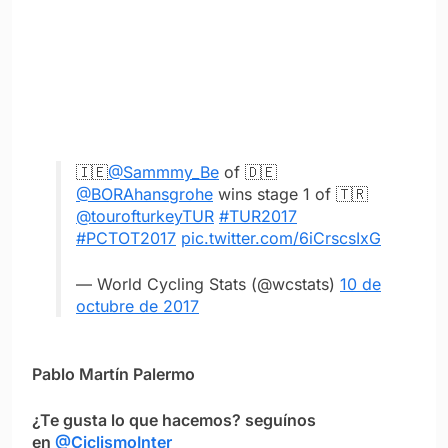
🇮🇪
@Sammmy_Be
of 🇩🇪
@BORAhansgrohe
wins stage 1 of 🇹🇷
@tourofturkeyTUR
#TUR2017
#PCTOT2017
pic.twitter.com/6iCrscsIxG
— World Cycling Stats (@wcstats)
10 de
octubre de 2017
Pablo Martín Palermo
¿Te gusta lo que hacemos? seguínos
en
@CiclismoInter