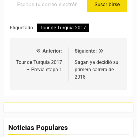
Suscribirse
Etiquetado:
Tour de Turquía 2017
Anterior:
Siguiente:
Navegación de entradas
Tour de Turquía 2017
Sagan ya decidió su
– Previa etapa 1
primera carrera de
2018
Noticias Populares