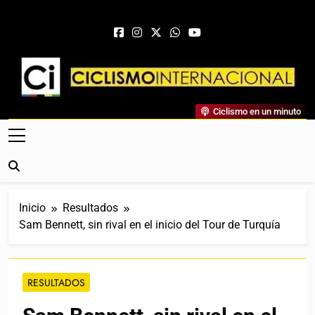
Saltar al contenido
Ciclismo Internacional
Ciclismo en un minuto
Web Dedicada Al Ciclismo Mundial. Entrevistas, Análisis,
Crónicas, Previas Y Más. La Web Ciclista De Referencia.
Inicio
Resultados
Sam Bennett, sin rival en el inicio del Tour de Turquía
RESULTADOS