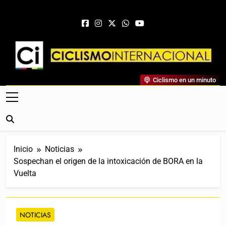
Saltar al contenido
Ciclismo Internacional
Ciclismo en un minuto
Web Dedicada Al Ciclismo Mundial. Entrevistas, Análisis,
Crónicas, Previas Y Más. La Web Ciclista De Referencia.
Inicio
Noticias
Sospechan el origen de la intoxicación de BORA en la
Vuelta
NOTICIAS