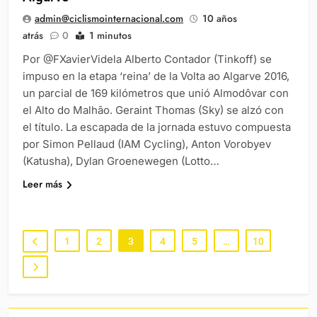
admin@ciclismointernacional.com
10 años
atrás
0
1 minutos
Por @FXavierVidela Alberto Contador (Tinkoff) se
impuso en la etapa ‘reina’ de la Volta ao Algarve 2016,
un parcial de 169 kilómetros que unió Almodôvar con
el Alto do Malhão. Geraint Thomas (Sky) se alzó con
el título. La escapada de la jornada estuvo compuesta
por Simon Pellaud (IAM Cycling), Anton Vorobyev
(Katusha), Dylan Groenewegen (Lotto…
Leer más
1
2
3
4
5
…
10