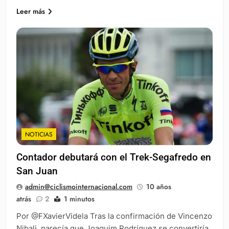
Leer más
NOTICIAS
Contador debutará con el Trek-Segafredo en
San Juan
admin@ciclismointernacional.com
10 años
atrás
2
1 minutos
Por @FXavierVidela Tras la confirmación de Vincenzo
Nibali, parecía que Joaquim Rodríguez se convertiría