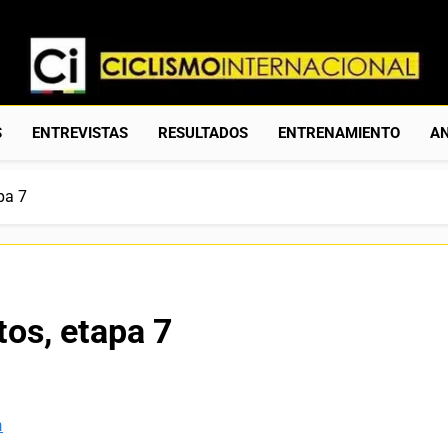
Ciclismo Internacion
Web Dedicada Al Ciclismo Mundial. Entrevistas, Análisis, C
S
ENTREVISTAS
RESULTADOS
ENTRENAMIENTO
AN
pa 7
tos, etapa 7