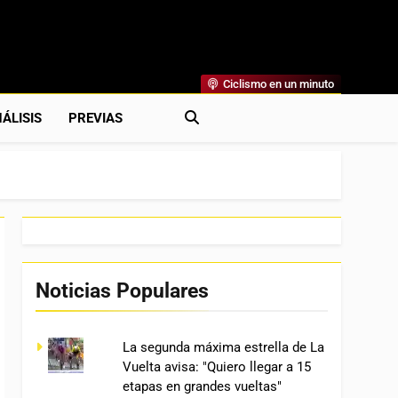
Ciclismo en un minuto
al
rónicas, Previas Y Más. La Web Ciclista De Referencia.
ÁLISIS
PREVIAS
Noticias Populares
La segunda máxima estrella de La
Vuelta avisa: "Quiero llegar a 15
etapas en grandes vueltas"