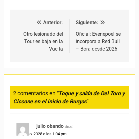
Anterior:
Siguiente:
Navegación de entradas
Otro lesionado del
Oficial: Evenepoel se
Tour es baja en la
incorpora a Red Bull
Vuelta
– Bora desde 2026
2 comentarios en “
Toque y caída de Del Toro y
Ciccone en el inicio de Burgos
”
julio obando
dice:
5 agosto, 2025 a las 1:04 pm