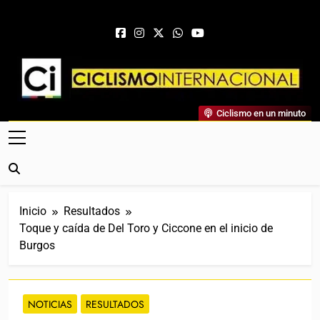
Saltar al contenido
Ciclismo Internacional
Ciclismo en un minuto
Web Dedicada Al Ciclismo Mundial. Entrevistas, Análisis,
Crónicas, Previas Y Más. La Web Ciclista De Referencia.
Inicio
Resultados
Toque y caída de Del Toro y Ciccone en el inicio de
Burgos
NOTICIAS
RESULTADOS