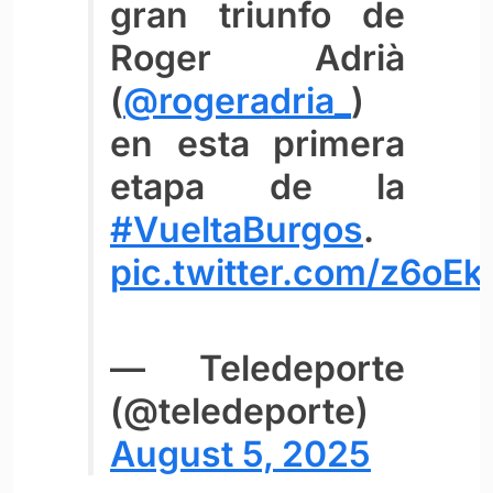
gran triunfo de
Roger Adrià
(
@rogeradria_
)
en esta primera
etapa de la
#VueltaBurgos
.
pic.twitter.com/z6oE
— Teledeporte
(@teledeporte)
August 5, 2025