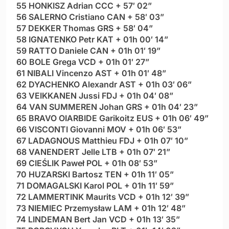
55 HONKISZ Adrian CCC + 57′ 02”
56 SALERNO Cristiano CAN + 58′ 03”
57 DEKKER Thomas GRS + 58′ 04”
58 IGNATENKO Petr KAT + 01h 00′ 14”
59 RATTO Daniele CAN + 01h 01′ 19”
60 BOLE Grega VCD + 01h 01′ 27”
61 NIBALI Vincenzo AST + 01h 01′ 48”
62 DYACHENKO Alexandr AST + 01h 03′ 06”
63 VEIKKANEN Jussi FDJ + 01h 04′ 08”
64 VAN SUMMEREN Johan GRS + 01h 04′ 23”
65 BRAVO OIARBIDE Garikoitz EUS + 01h 06′ 49”
66 VISCONTI Giovanni MOV + 01h 06′ 53”
67 LADAGNOUS Matthieu FDJ + 01h 07′ 10”
68 VANENDERT Jelle LTB + 01h 07′ 21”
69 CIEŚLIK Paweł POL + 01h 08′ 53”
70 HUZARSKI Bartosz TEN + 01h 11′ 05”
71 DOMAGALSKI Karol POL + 01h 11′ 59”
72 LAMMERTINK Maurits VCD + 01h 12′ 39”
73 NIEMIEC Przemysław LAM + 01h 12′ 48”
74 LINDEMAN Bert Jan VCD + 01h 13′ 35”