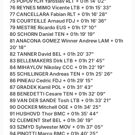
75 POPOVYCH Yaroslav RLT + 01h 14′ 02”
76 REYNES MIMO Vicente LTB + 01h 15′ 33”
77 CANCELLARA Fabian RLT + 01h 16′ 28”
78 COURTEILLE Arnaud FDJ + 01h 16′ 36”
79 MESTRE Ricardo EUS + 01h 17′ 10”
80 SCHORN Daniel TEN + 01h 19′ 19”
81 ANACONA GOMEZ Winner Andrew LAM + 01h
20′ 18”
82 TANNER David BEL + 01h 20′ 37”
83 BELLEMAKERS Dirk LTB + 01h 21′ 45”
84 MIHAYLOV Nikolay CCC + 01h 22′ 19”
85 SCHILLINGER Andreas TEN + 01h 25′ 26”
86 PINEAU Cedric FDJ + 01h 29′ 15”
87 GRADEK Kamil POL + 01h 31′ 43”
88 BENEDETTI Cesare TEN + 01h 32′ 09”
89 VAN DER SANDE Tosh LTB + 01h 33′ 21”
90 DOCKER Mitchell OGE + 01h 34′ 25”
91 HUSHOVD Thor BMC + 01h 35′ 44”
92 CLEMENT Stef BEL + 01h 36′ 19”
93 SZMYD Sylwester MOV + 01h 37′ 05”
94 PINOTTI Marco BMC + 01h 40′ 25”