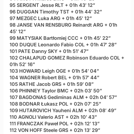
95 SERGENT Jesse RLT + 01h 43′ 12”
96 DUGGAN Timothy TST + 01h 44′ 32”
97 MEZGEC Luka ARG + 01h 45′ 12”
98 JANSE VAN RENSBURG Reinardt ARG + 01h
45′ 12”
99 MATYSIAK Bartłomiej CCC + 01h 45′ 22”
100 DUQUE Leonardo Fabio COL + 01h 47′ 28”
101 PATE Danny SKY + 01h 51′ 47”
102 CHALAPUD GOMEZ Robinson Eduardo COL +
01h 52′ 16”
103 HOWARD Leigh OGE + 01h 54′ 04”
104 WAGNER Robert BEL + 01h 57′ 44”
105 RATHE Jacob GRS + 01h 59′ 08”
106 PHINNEY Taylor BMC + 02h 03′ 50”
107 BAGDONAS Gediminas ALM + 02h 04′ 57”
108 BODNAR Łukasz POL + 02h 07′ 25”
109 HUTAROVICH Yauheni ALM + 02h 08′ 49”
110 AGNOLI Valerio AST + 02h 10′ 43”
111 FRANCZAK Paweł POL + 02h 12′ 13”
112 VON HOFF Steele GRS + 02h 13′ 29”