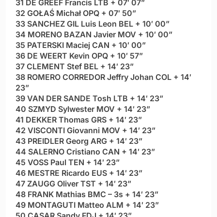
31 DE GREEF Francis LTB + 07′ 07”
32 GOŁAŚ Michał OPQ + 07′ 50”
33 SANCHEZ GIL Luis Leon BEL + 10′ 00”
34 MORENO BAZAN Javier MOV + 10′ 00”
35 PATERSKI Maciej CAN + 10′ 00”
36 DE WEERT Kevin OPQ + 10′ 57”
37 CLEMENT Stef BEL + 14′ 23”
38 ROMERO CORREDOR Jeffry Johan COL + 14′
23”
39 VAN DER SANDE Tosh LTB + 14′ 23”
40 SZMYD Sylwester MOV + 14′ 23”
41 DEKKER Thomas GRS + 14′ 23”
42 VISCONTI Giovanni MOV + 14′ 23”
43 PREIDLER Georg ARG + 14′ 23”
44 SALERNO Cristiano CAN + 14′ 23”
45 VOSS Paul TEN + 14′ 23”
46 MESTRE Ricardo EUS + 14′ 23”
47 ZAUGG Oliver TST + 14′ 23”
48 FRANK Mathias BMC – 3s + 14′ 23”
49 MONTAGUTI Matteo ALM + 14′ 23”
50 CASAR Sandy FDJ + 14′ 23”