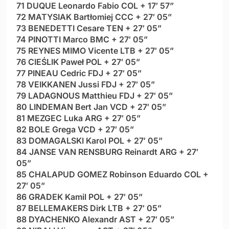
71 DUQUE Leonardo Fabio COL + 17′ 57”
72 MATYSIAK Bartłomiej CCC + 27′ 05”
73 BENEDETTI Cesare TEN + 27′ 05”
74 PINOTTI Marco BMC + 27′ 05”
75 REYNES MIMO Vicente LTB + 27′ 05”
76 CIEŚLIK Paweł POL + 27′ 05”
77 PINEAU Cedric FDJ + 27′ 05”
78 VEIKKANEN Jussi FDJ + 27′ 05”
79 LADAGNOUS Matthieu FDJ + 27′ 05”
80 LINDEMAN Bert Jan VCD + 27′ 05”
81 MEZGEC Luka ARG + 27′ 05”
82 BOLE Grega VCD + 27′ 05”
83 DOMAGALSKI Karol POL + 27′ 05”
84 JANSE VAN RENSBURG Reinardt ARG + 27′
05”
85 CHALAPUD GOMEZ Robinson Eduardo COL +
27′ 05”
86 GRADEK Kamil POL + 27′ 05”
87 BELLEMAKERS Dirk LTB + 27′ 05”
88 DYACHENKO Alexandr AST + 27′ 05”