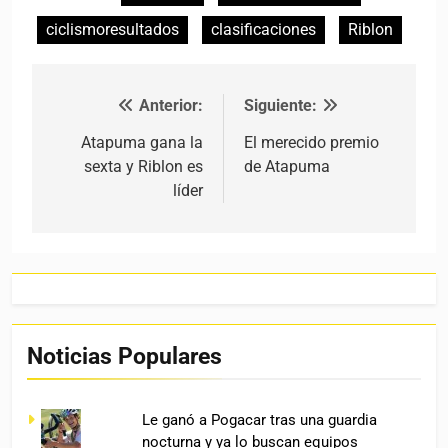
ciclismoresultados
clasificaciones
Riblon
Anterior:
Siguiente:
Navegación de entradas
Atapuma gana la
El merecido premio
sexta y Riblon es
de Atapuma
líder
Noticias Populares
Le ganó a Pogacar tras una guardia
nocturna y ya lo buscan equipos