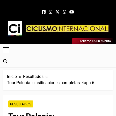
Saltar al contenido
Ciclismo Internacional
Ciclismo en un minuto
Web Dedicada Al Ciclismo Mundial. Entrevistas, Análisis,
Crónicas, Previas Y Más. La Web Ciclista De Referencia.
Inicio
Resultados
Tour Polonia: clasificaciones completas,etapa 6
RESULTADOS