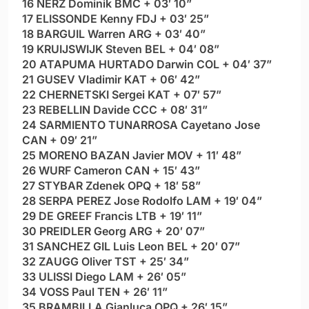
16 NERZ Dominik BMC + 03′ 10”
17 ELISSONDE Kenny FDJ + 03′ 25”
18 BARGUIL Warren ARG + 03′ 40”
19 KRUIJSWIJK Steven BEL + 04′ 08”
20 ATAPUMA HURTADO Darwin COL + 04′ 37”
21 GUSEV Vladimir KAT + 06′ 42”
22 CHERNETSKI Sergei KAT + 07′ 57”
23 REBELLIN Davide CCC + 08′ 31”
24 SARMIENTO TUNARROSA Cayetano Jose
CAN + 09′ 21”
25 MORENO BAZAN Javier MOV + 11′ 48”
26 WURF Cameron CAN + 15′ 43”
27 STYBAR Zdenek OPQ + 18′ 58”
28 SERPA PEREZ Jose Rodolfo LAM + 19′ 04”
29 DE GREEF Francis LTB + 19′ 11”
30 PREIDLER Georg ARG + 20′ 07”
31 SANCHEZ GIL Luis Leon BEL + 20′ 07”
32 ZAUGG Oliver TST + 25′ 34”
33 ULISSI Diego LAM + 26′ 05”
34 VOSS Paul TEN + 26′ 11”
35 BRAMBILLA Gianluca OPQ + 26′ 15”