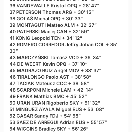
36 VANDEWALLE Kristof OPQ + 28′ 47”
37 PETERSON Thomas ARG + 30′ 15”
38 GOŁAŚ Michał OPQ + 30′ 33”
39 MONTAGUTI Matteo ALM + 32′ 27”
40 PATERSKI Maciej CAN + 32′ 59”
41 KONIG Leopold TEN + 34′ 12”
42 ROMERO CORREDOR Jeffry Johan COL + 35′
30”
43 MARCZYŃSKI Tomasz VCD + 36′ 34”
44 DE WEERT Kevin OPQ + 37′ 10”
45 MADRAZO RUIZ Angel MOV + 38′ 37”
46 TIRALONGO Paolo AST + 38′ 58”
47 TACIAK Mateusz CCC + 38′ 58”
48 SCARPONI Michele LAM + 42′ 14”
49 FRANK Mathias BMC + 45′ 52”
50 URAN URAN Rigoberto SKY + 51′ 32”
51 MINGUEZ AYALA Miguel EUS + 53′ 08”
52 CASAR Sandy FDJ + 54′ 58”
53 SAEZ DE ARREGUI Adrian EUS + 55′ 57”
54 WIGGINS Bradley SKY + 56′ 26”