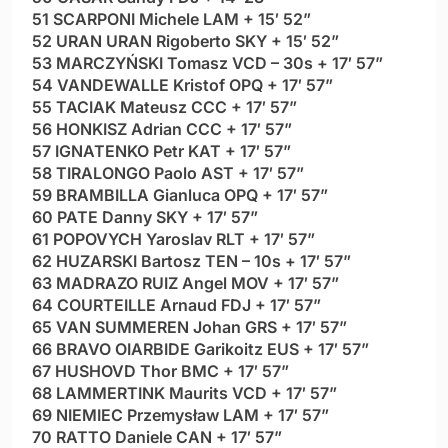
51 SCARPONI Michele LAM + 15′ 52”
52 URAN URAN Rigoberto SKY + 15′ 52”
53 MARCZYŃSKI Tomasz VCD – 30s + 17′ 57”
54 VANDEWALLE Kristof OPQ + 17′ 57”
55 TACIAK Mateusz CCC + 17′ 57”
56 HONKISZ Adrian CCC + 17′ 57”
57 IGNATENKO Petr KAT + 17′ 57”
58 TIRALONGO Paolo AST + 17′ 57”
59 BRAMBILLA Gianluca OPQ + 17′ 57”
60 PATE Danny SKY + 17′ 57”
61 POPOVYCH Yaroslav RLT + 17′ 57”
62 HUZARSKI Bartosz TEN – 10s + 17′ 57”
63 MADRAZO RUIZ Angel MOV + 17′ 57”
64 COURTEILLE Arnaud FDJ + 17′ 57”
65 VAN SUMMEREN Johan GRS + 17′ 57”
66 BRAVO OIARBIDE Garikoitz EUS + 17′ 57”
67 HUSHOVD Thor BMC + 17′ 57”
68 LAMMERTINK Maurits VCD + 17′ 57”
69 NIEMIEC Przemysław LAM + 17′ 57”
70 RATTO Daniele CAN + 17′ 57”