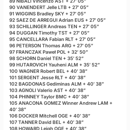
89 NIBALI Vincenzo AST + 27′ 05”
90 VANENDERT Jelle LTB + 27′ 05”
91 WIGGINS Bradley SKY + 27′ 05”
92 SAEZ DE ARREGUI Adrian EUS + 27′ 05”
93 SCHILLINGER Andreas TEN + 27′ 05”
94 DUGGAN Timothy TST + 27′ 05”
95 CANCELLARA Fabian RLT + 27′ 05”
96 PETERSON Thomas ARG + 27′ 05”
97 FRANCZAK Paweł POL + 32′ 50”
98 SCHORN Daniel TEN + 35′ 52”
99 HUTAROVICH Yauheni ALM + 35′ 52”
100 WAGNER Robert BEL + 40′ 38”
101 SERGENT Jesse RLT + 40′ 38”
102 BAGDONAS Gediminas ALM + 40′ 38”
103 AGNOLI Valerio AST + 40′ 38”
104 PHINNEY Taylor BMC + 40′ 38”
105 ANACONA GOMEZ Winner Andrew LAM +
40′ 38”
106 DOCKER Mitchell OGE + 40′ 38”
107 TANNER David BEL + 40′ 38”
108 HOWARD Leigh OGE + 40′ 38”