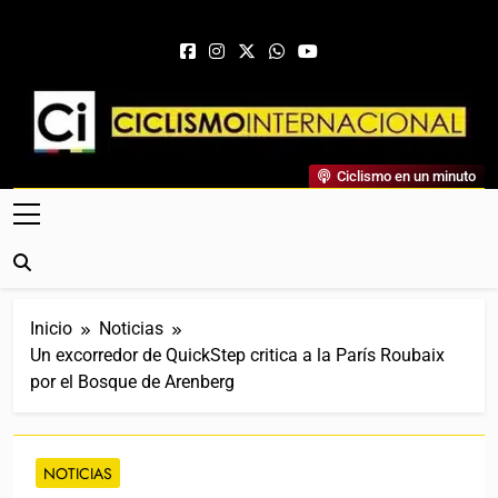
Saltar al contenido
Ciclismo Internacional
Ciclismo en un minuto
Web Dedicada Al Ciclismo Mundial. Entrevistas, Análisis,
Crónicas, Previas Y Más. La Web Ciclista De Referencia.
Inicio
Noticias
Un excorredor de QuickStep critica a la París Roubaix
por el Bosque de Arenberg
NOTICIAS