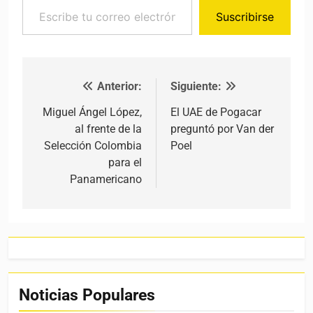
Suscribirse
Anterior:
Siguiente:
Navegación de entradas
Miguel Ángel López,
El UAE de Pogacar
al frente de la
preguntó por Van der
Selección Colombia
Poel
para el
Panamericano
Noticias Populares