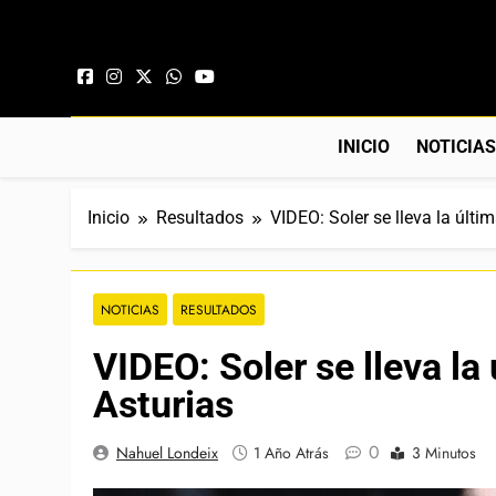
Saltar al contenido
INICIO
NOTICIA
Inicio
Resultados
VIDEO: Soler se lleva la últi
NOTICIAS
RESULTADOS
VIDEO: Soler se lleva la
Asturias
0
Nahuel Londeix
1 Año Atrás
3 Minutos