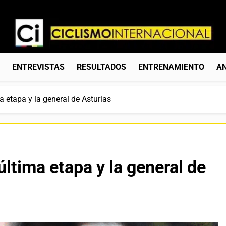
Ciclismo Internacion
Web Dedicada Al Ciclismo Mundial. Entrevistas, Análisis, C
S
ENTREVISTAS
RESULTADOS
ENTRENAMIENTO
AN
ma etapa y la general de Asturias
 última etapa y la general de