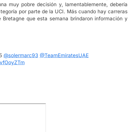
una muy pobre decisión y, lamentablemente, debería
ategoría por parte de la UCI. Más cuando hay carreras
e Bretagne que esta semana brindaron información y
25
@solermarc93
@TeamEmiratesUAE
AivfOoyZTm