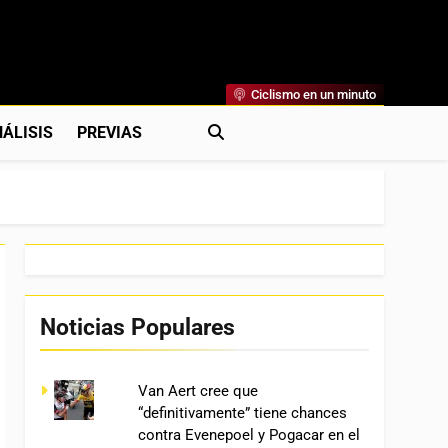
Ciclismo en un minuto
al
rónicas, Previas Y Más. La Web Ciclista De Referencia.
ÁLISIS
PREVIAS
Noticias Populares
Van Aert cree que
“definitivamente” tiene chances
contra Evenepoel y Pogacar en el