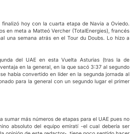
 finalizó hoy con la cuarta etapa de Navia a Oviedo.
dos en meta a Matteó Vercher (TotalEnergies), francés
nal una semana atrás en el Tour du Doubs. Lo hizo a
gunda del UAE en esta Vuelta Asturias (tras la de
ventaja en la general, en la que sacó 3:37 al segundo
a se había convertido en líder en la segunda jornada al
onado para la general con un segundo lugar el primer
para sumar más números de etapas para el UAE pues no
no absoluto del equipo emiratí -el cual debería ser
a opinión de este redactor-, tiene poco sentido hacer