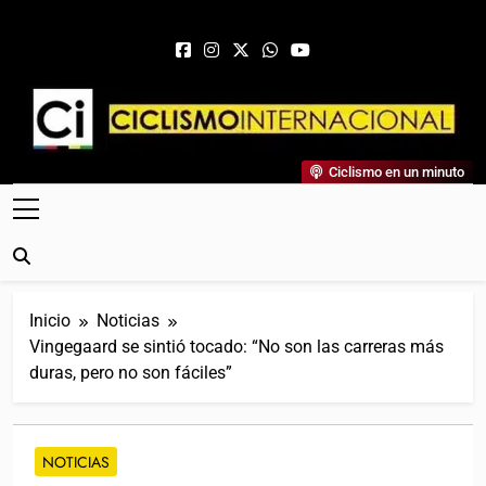
Saltar al contenido
Ciclismo Internacional
Ciclismo en un minuto
Web Dedicada Al Ciclismo Mundial. Entrevistas, Análisis,
Crónicas, Previas Y Más. La Web Ciclista De Referencia.
Inicio
Noticias
Vingegaard se sintió tocado: “No son las carreras más
duras, pero no son fáciles”
NOTICIAS