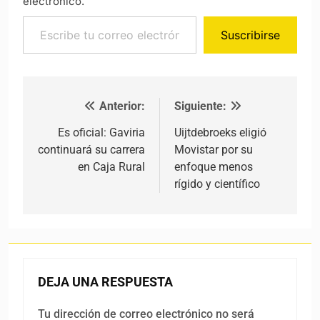
electrónico.
Escribe tu correo electrónico…
Suscribirse
Anterior:
Siguiente:
Navegación de entradas
Es oficial: Gaviria
Uijtdebroeks eligió
continuará su carrera
Movistar por su
en Caja Rural
enfoque menos
rígido y científico
DEJA UNA RESPUESTA
Tu dirección de correo electrónico no será