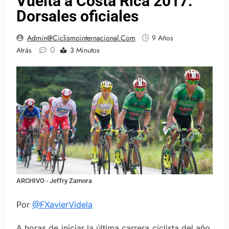
Vuelta a Costa Rica 2017:
Dorsales oficiales
Admin@ciclismointernacional.com
9 Años
0
Atrás
3 Minutos
ARCHIVO - Jeffry Zamora
Por
@FXavierVidela
A horas de iniciar la última carrera ciclista del año,