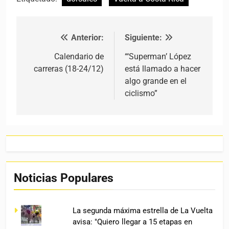
Anterior:
Siguiente:
Navegación de entradas
Calendario de
“‘Superman’ López
carreras (18-24/12)
está llamado a hacer
algo grande en el
ciclismo”
Noticias Populares
La segunda máxima estrella de La Vuelta
avisa: "Quiero llegar a 15 etapas en