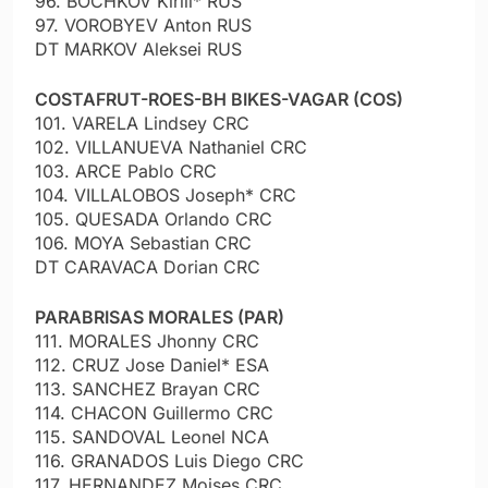
96. BOCHKOV Kirill* RUS
97. VOROBYEV Anton RUS
DT MARKOV Aleksei RUS
COSTAFRUT-ROES-BH BIKES-VAGAR (COS)
101. VARELA Lindsey CRC
102. VILLANUEVA Nathaniel CRC
103. ARCE Pablo CRC
104. VILLALOBOS Joseph* CRC
105. QUESADA Orlando CRC
106. MOYA Sebastian CRC
DT CARAVACA Dorian CRC
PARABRISAS MORALES (PAR)
111. MORALES Jhonny CRC
112. CRUZ Jose Daniel* ESA
113. SANCHEZ Brayan CRC
114. CHACON Guillermo CRC
115. SANDOVAL Leonel NCA
116. GRANADOS Luis Diego CRC
117. HERNANDEZ Moises CRC