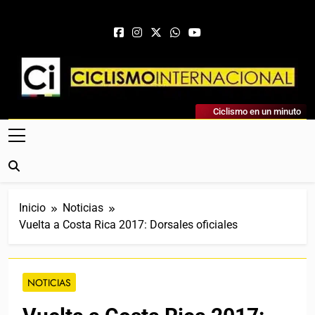
Saltar al contenido
Ciclismo Internacional
Ciclismo en un minuto
Web Dedicada Al Ciclismo Mundial. Entrevistas, Análisis,
Crónicas, Previas Y Más. La Web Ciclista De Referencia.
Inicio
Noticias
Vuelta a Costa Rica 2017: Dorsales oficiales
NOTICIAS