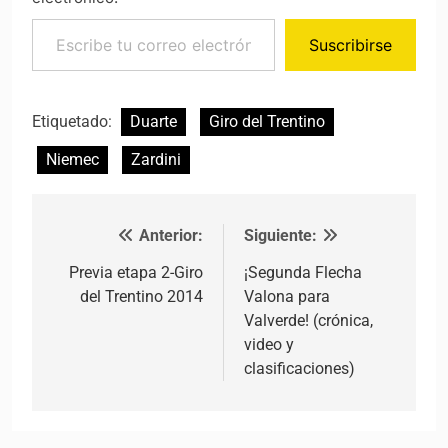
Escribe tu correo electrónico…
Suscribirse
Etiquetado:
Duarte
Giro del Trentino
Niemec
Zardini
Anterior:
Siguiente:
Navegación de entradas
Previa etapa 2-Giro
¡Segunda Flecha
del Trentino 2014
Valona para
Valverde! (crónica,
video y
clasificaciones)