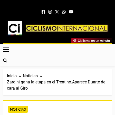
Saltar al contenido
Ciclismo Internacional
Ciclismo en un minuto
Web Dedicada Al Ciclismo Mundial. Entrevistas, Análisis,
Crónicas, Previas Y Más. La Web Ciclista De Referencia.
Inicio
Noticias
Zardini gana la etapa en el Trentino.Aparece Duarte de
cara al Giro
NOTICIAS