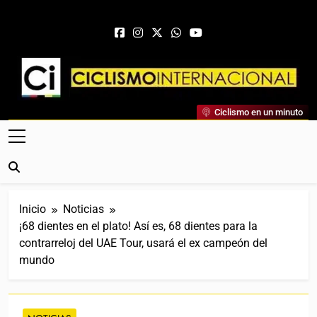
Saltar al contenido
Ciclismo Internacional
Ciclismo en un minuto
Web Dedicada Al Ciclismo Mundial. Entrevistas, Análisis,
Crónicas, Previas Y Más. La Web Ciclista De Referencia.
Inicio
Noticias
¡68 dientes en el plato! Así es, 68 dientes para la
contrarreloj del UAE Tour, usará el ex campeón del
mundo