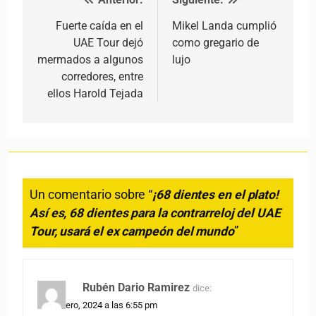
Navegación de entradas
Fuerte caída en el
Mikel Landa cumplió
UAE Tour dejó
como gregario de
mermados a algunos
lujo
corredores, entre
ellos Harold Tejada
Un comentario sobre “
¡68 dientes en el plato!
Así es, 68 dientes para la contrarreloj del UAE
Tour, usará el ex campeón del mundo
”
Rubén Dario Ramirez
dice:
19 febrero, 2024 a las 6:55 pm