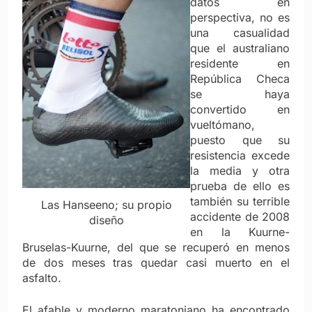
datos en
perspectiva, no es
una casualidad
que el australiano
residente en
República Checa
se haya
convertido en
vueltómano,
puesto que su
resistencia excede
la media y otra
prueba de ello es
también su terrible
Las Hanseeno; su propio
accidente de 2008
diseño
en la Kuurne-
Bruselas-Kuurne, del que se recuperó en menos
de dos meses tras quedar casi muerto en el
asfalto.
El afable y moderno maratoniano ha encontrado