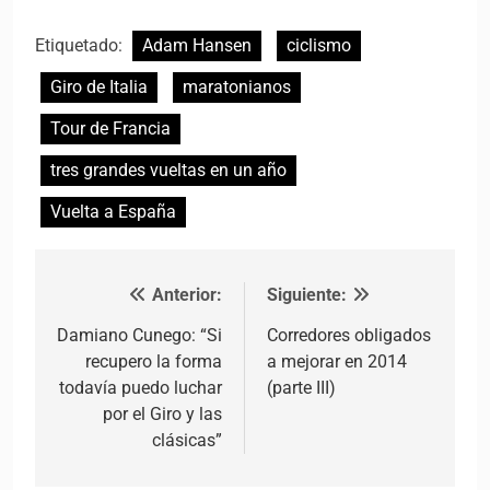
Etiquetado:
Adam Hansen
ciclismo
Giro de Italia
maratonianos
Tour de Francia
tres grandes vueltas en un año
Vuelta a España
Anterior:
Siguiente:
Navegación de entradas
Damiano Cunego: “Si
Corredores obligados
recupero la forma
a mejorar en 2014
todavía puedo luchar
(parte III)
por el Giro y las
clásicas”