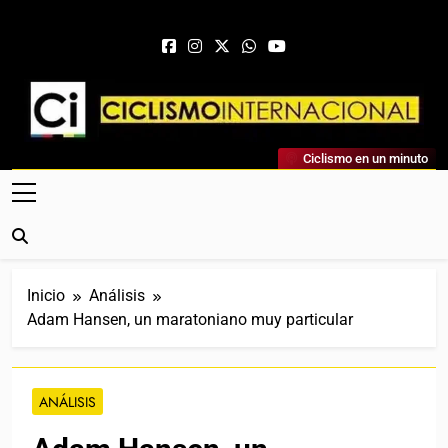
Saltar al contenido
Ciclismo Internacional
Ciclismo en un minuto
Web Dedicada Al Ciclismo Mundial. Entrevistas, Análisis,
Crónicas, Previas Y Más. La Web Ciclista De Referencia.
Inicio
Análisis
Adam Hansen, un maratoniano muy particular
ANÁLISIS