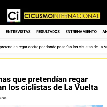
Ciclismo Internacion
Web Dedicada Al Ciclismo Mundial. Entrevistas, Análisis, C
S
ENTREVISTAS
RESULTADOS
ENTRENAMIENTO
AN
pretendían regar aceite por donde pasarían los ciclistas de La V
nas que pretendían regar
n los ciclistas de La Vuelta
nutos