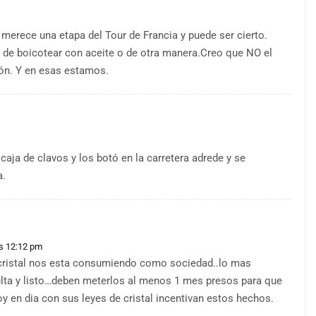
 merece una etapa del Tour de Francia y puede ser cierto.
ría de boicotear con aceite o de otra manera.Creo que NO el
ión. Y en esas estamos.
ja de clavos y los botó en la carretera adrede y se
a.
as 12:12 pm
a cristal nos esta consumiendo como sociedad..lo mas
lta y listo…deben meterlos al menos 1 mes presos para que
y en dia con sus leyes de cristal incentivan estos hechos.