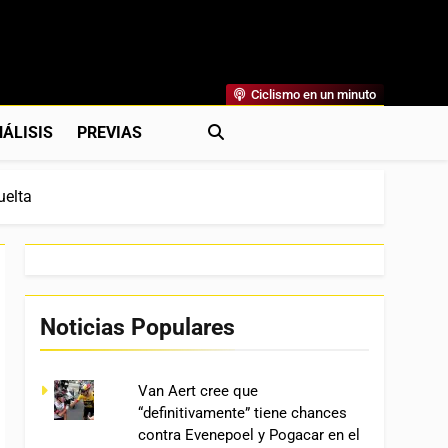
Ciclismo en un minuto
al
rónicas, Previas Y Más. La Web Ciclista De Referencia.
ÁLISIS
PREVIAS
uelta
Noticias Populares
Van Aert cree que
“definitivamente” tiene chances
contra Evenepoel y Pogacar en el