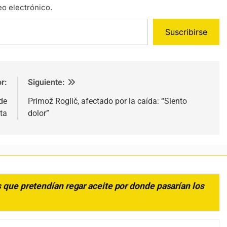
eo electrónico.
Suscribirse
r:
Siguiente:
de
Primož Roglič, afectado por la caída: “Siento
ta
dolor”
 que pretendían regar aceite por donde pasarían los