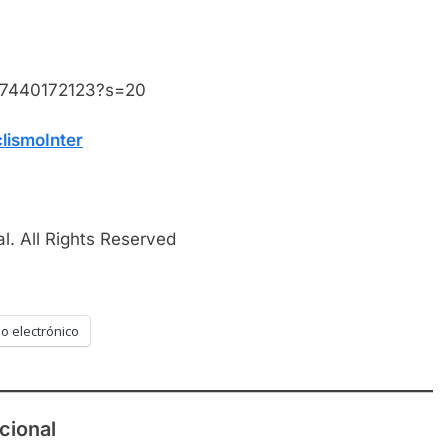
477440172123?s=20
lismoInter
l. All Rights Reserved
o electrónico
cional