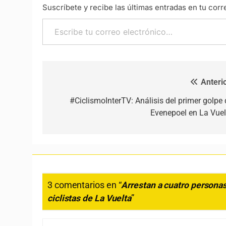
Suscríbete y recibe las últimas entradas en tu corr
Escribe tu correo electrónico…
Anterio
Navegación de entradas
#CiclismoInterTV: Análisis del primer golpe 
Evenepoel en La Vuel
3 comentarios en “
Arrestan a cuatro personas
ciclistas de La Vuelta
”