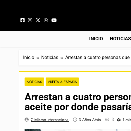
Saltar al contenido
INICIO
NOTICIA
Inicio
Noticias
Arrestan a cuatro personas que 
NOTICIAS
VUELTA A ESPAÑA
Arrestan a cuatro perso
aceite por donde pasaría
3
Ciclismo Internacional
3 Años Atrás
1 Mi