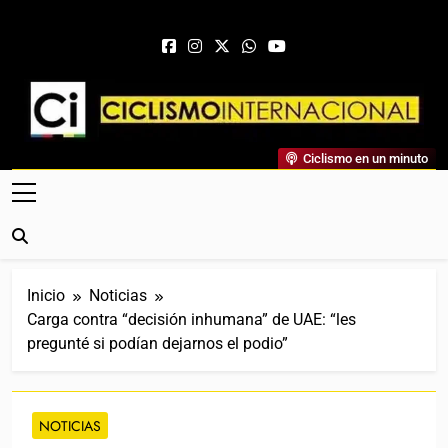
Saltar al contenido
Ciclismo Internacional
Ciclismo en un minuto
Web Dedicada Al Ciclismo Mundial. Entrevistas, Análisis,
Crónicas, Previas Y Más. La Web Ciclista De Referencia.
Inicio
Noticias
Carga contra “decisión inhumana” de UAE: “les
pregunté si podían dejarnos el podio”
NOTICIAS