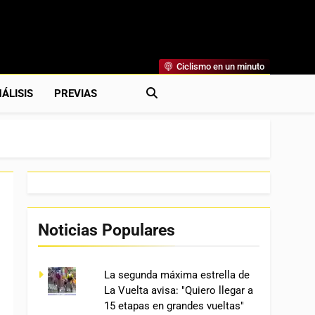
Ciclismo en un minuto
al
rónicas, Previas Y Más. La Web Ciclista De Referencia.
ÁLISIS
PREVIAS
Noticias Populares
La segunda máxima estrella de
La Vuelta avisa: "Quiero llegar a
15 etapas en grandes vueltas"