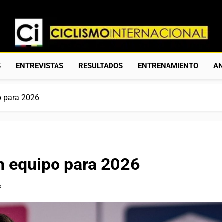
Ciclismo Internacion
Web Dedicada Al Ciclismo Mundial. Entrevistas, Análisis, C
S
ENTREVISTAS
RESULTADOS
ENTRENAMIENTO
AN
o para 2026
in equipo para 2026
s