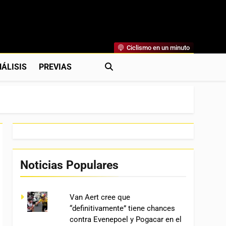
Ciclismo en un minuto
al
rónicas, Previas Y Más. La Web Ciclista De Referencia.
ÁLISIS
PREVIAS
Noticias Populares
Van Aert cree que
“definitivamente” tiene chances
contra Evenepoel y Pogacar en el