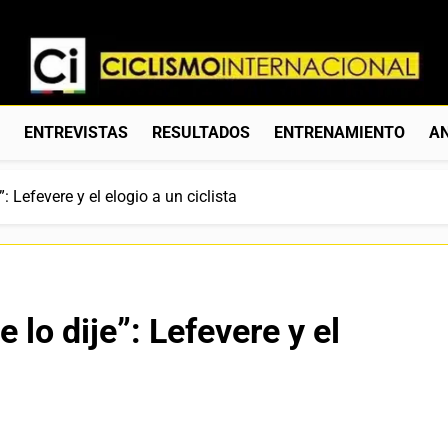
Ciclismo Internacion
Web Dedicada Al Ciclismo Mundial. Entrevistas, Análisis, C
S
ENTREVISTAS
RESULTADOS
ENTRENAMIENTO
AN
”: Lefevere y el elogio a un ciclista
e lo dije”: Lefevere y el