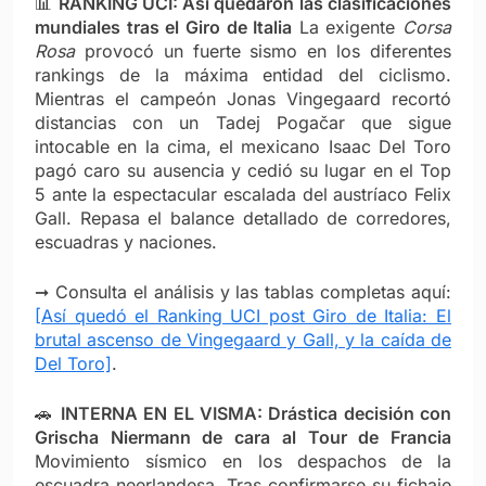
📊
RANKING UCI: Así quedaron las clasificaciones
mundiales tras el Giro de Italia
La exigente
Corsa
Rosa
provocó un fuerte sismo en los diferentes
rankings de la máxima entidad del ciclismo.
Mientras el campeón Jonas Vingegaard recortó
distancias con un Tadej Pogačar que sigue
intocable en la cima, el mexicano Isaac Del Toro
pagó caro su ausencia y cedió su lugar en el Top
5 ante la espectacular escalada del austríaco Felix
Gall. Repasa el balance detallado de corredores,
escuadras y naciones.
➞ Consulta el análisis y las tablas completas aquí:
[Así quedó el Ranking UCI post Giro de Italia: El
brutal ascenso de Vingegaard y Gall, y la caída de
Del Toro]
.
🚗
INTERNA EN EL VISMA: Drástica decisión con
Grischa Niermann de cara al Tour de Francia
Movimiento sísmico en los despachos de la
escuadra neerlandesa. Tras confirmarse su fichaje