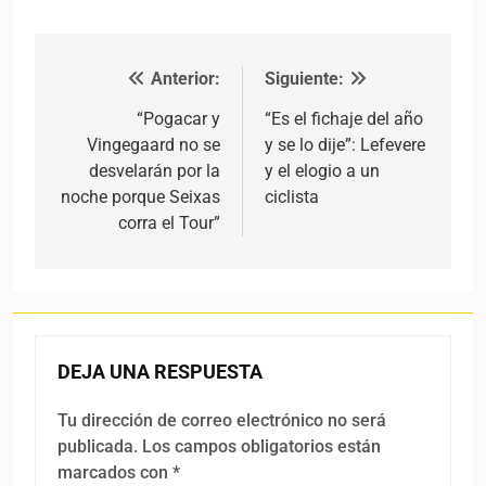
Anterior:
Siguiente:
Navegación de entradas
“Pogacar y
“Es el fichaje del año
Vingegaard no se
y se lo dije”: Lefevere
desvelarán por la
y el elogio a un
noche porque Seixas
ciclista
corra el Tour”
DEJA UNA RESPUESTA
Tu dirección de correo electrónico no será
publicada.
Los campos obligatorios están
marcados con
*