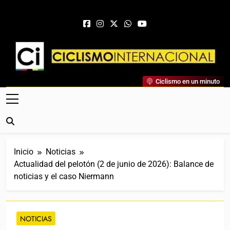
Saltar al contenido
Ciclismo Internacional
Ciclismo en un minuto
Web Dedicada Al Ciclismo Mundial. Entrevistas, Análisis,
Crónicas, Previas Y Más. La Web Ciclista De Referencia.
Inicio
Noticias
Actualidad del pelotón (2 de junio de 2026): Balance de
noticias y el caso Niermann
NOTICIAS