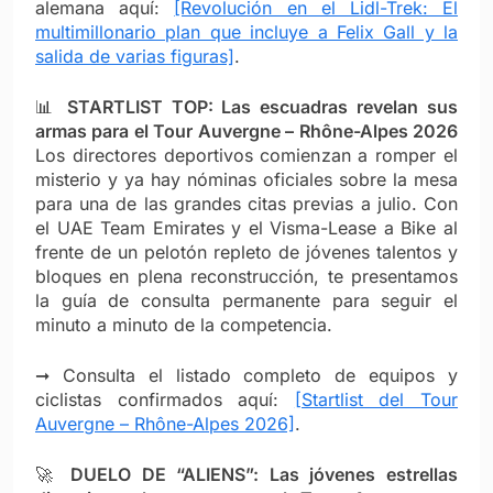
alemana aquí:
[Revolución en el Lidl-Trek: El
multimillonario plan que incluye a Felix Gall y la
salida de varias figuras]
.
📊
STARTLIST TOP: Las escuadras revelan sus
armas para el Tour Auvergne – Rhône-Alpes 2026
Los directores deportivos comienzan a romper el
misterio y ya hay nóminas oficiales sobre la mesa
para una de las grandes citas previas a julio. Con
el UAE Team Emirates y el Visma-Lease a Bike al
frente de un pelotón repleto de jóvenes talentos y
bloques en plena reconstrucción, te presentamos
la guía de consulta permanente para seguir el
minuto a minuto de la competencia.
➞ Consulta el listado completo de equipos y
ciclistas confirmados aquí:
[Startlist del Tour
Auvergne – Rhône-Alpes 2026]
.
🚀
DUELO DE “ALIENS”: Las jóvenes estrellas