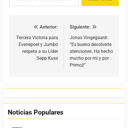
Anterior:
Siguiente:
Navegación de entradas
Tercera Victoria para
Jonas Vingegaard:
Evenepoel y Jumbo
“Es bueno devolverle
respeta a su Líder
atenciones. Ha hecho
Sepp Kuss
mucho por mí y por
Primož”
Noticias Populares