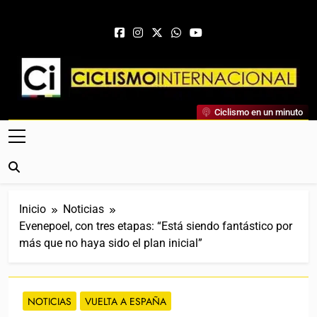
Saltar al contenido
Ciclismo Internacional
Ciclismo en un minuto
Web Dedicada Al Ciclismo Mundial. Entrevistas, Análisis,
Crónicas, Previas Y Más. La Web Ciclista De Referencia.
Inicio
Noticias
Evenepoel, con tres etapas: “Está siendo fantástico por
más que no haya sido el plan inicial”
NOTICIAS
VUELTA A ESPAÑA