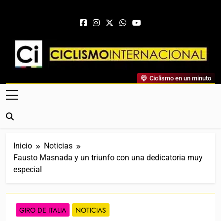
Saltar al contenido
Ciclismo Internacional
Ciclismo en un minuto
Web Dedicada Al Ciclismo Mundial. Entrevistas, Análisis,
Crónicas, Previas Y Más. La Web Ciclista De Referencia.
Inicio
Noticias
Fausto Masnada y un triunfo con una dedicatoria muy
especial
GIRO DE ITALIA
NOTICIAS