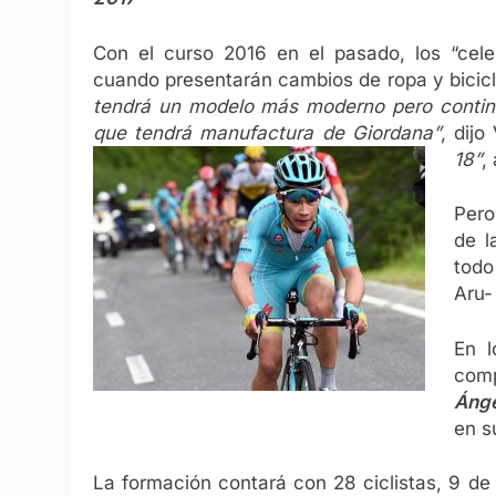
Con el curso 2016 en el pasado, los “celes
cuando presentarán cambios de ropa y bicic
tendrá un modelo más moderno pero continua
que tendrá manufactura de Giordana”
, dijo
18”
,
Pero
de l
todo
Aru-
En l
comp
Ánge
en su
La formación contará con 28 ciclistas, 9 de