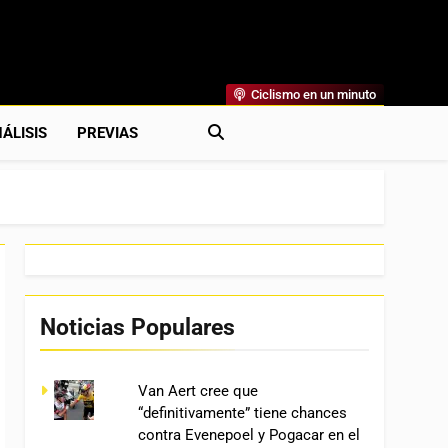
Ciclismo en un minuto
al
rónicas, Previas Y Más. La Web Ciclista De Referencia.
ÁLISIS
PREVIAS
Noticias Populares
Van Aert cree que
“definitivamente” tiene chances
contra Evenepoel y Pogacar en el