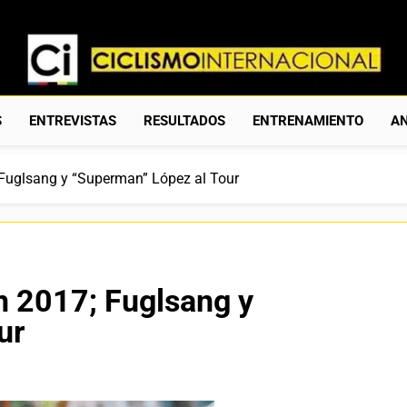
Ciclismo Internacion
Web Dedicada Al Ciclismo Mundial. Entrevistas, Análisis, C
S
ENTREVISTAS
RESULTADOS
ENTRENAMIENTO
AN
; Fuglsang y “Superman” López al Tour
en 2017; Fuglsang y
ur