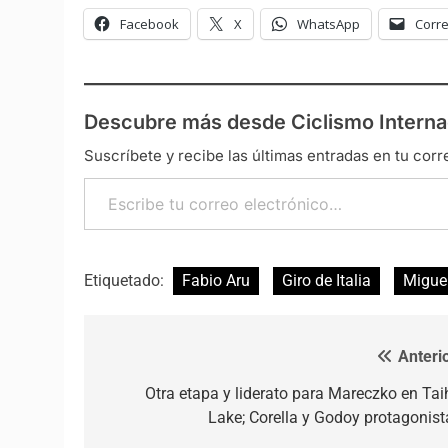
Facebook
X
WhatsApp
Corre
Descubre más desde Ciclismo Interna
Suscríbete y recibe las últimas entradas en tu corr
Escribe tu correo electrónico…
Etiquetado:
Fabio Aru
Giro de Italia
Migue
Anterio
Navegación de entradas
Otra etapa y liderato para Mareczko en Tai
Lake; Corella y Godoy protagonist