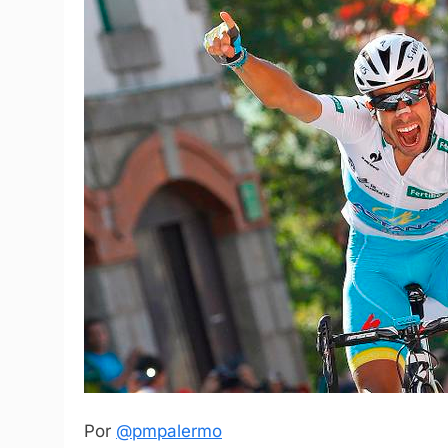
Por
@pmpalermo