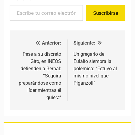
Escribe tu correo electrónico…
Suscribirse
Anterior:
Siguiente:
Navegación de entradas
Pese a su discreto
Un gregario de
Giro, en INEOS
Eulálio siembra la
defienden a Bernal:
polémica: “Estuvo al
“Seguirá
mismo nivel que
preparándose como
Piganzoli”
líder mientras él
quiera”