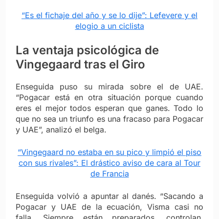
“Es el fichaje del año y se lo dije”: Lefevere y el
elogio a un ciclista
La ventaja psicológica de
Vingegaard tras el Giro
Enseguida puso su mirada sobre el de UAE.
“Pogacar está en otra situación porque cuando
eres el mejor todos esperan que ganes. Todo lo
que no sea un triunfo es una fracaso para Pogacar
y UAE”, analizó el belga.
“Vingegaard no estaba en su pico y limpió el piso
con sus rivales”: El drástico aviso de cara al Tour
de Francia
Enseguida volvió a apuntar al danés. “Sacando a
Pogacar y UAE de la ecuación, Visma casi no
falla. Siempre están preparados, controlan,