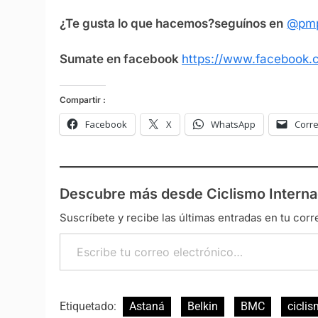
¿Te gusta lo que hacemos?seguínos en
@pmp
Sumate en facebook
https://www.facebook.c
Compartir :
Facebook
X
WhatsApp
Corre
Descubre más desde Ciclismo Interna
Suscríbete y recibe las últimas entradas en tu corr
Escribe tu correo electrónico…
Etiquetado:
Astaná
Belkin
BMC
cicli