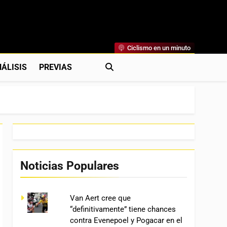
Ciclismo en un minuto
al
rónicas, Previas Y Más. La Web Ciclista De Referencia.
ÁLISIS
PREVIAS
Noticias Populares
Van Aert cree que
“definitivamente” tiene chances
contra Evenepoel y Pogacar en el