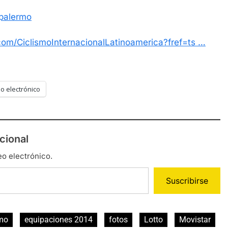
alermo
om/CiclismoInternacionalLatinoamerica?fref=ts …
o electrónico
cional
eo electrónico.
Suscribirse
smo
equipaciones 2014
fotos
Lotto
Movistar