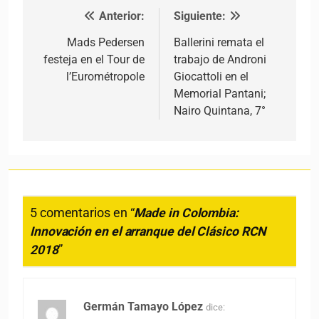
Anterior:
Siguiente:
Navegación de entradas
Mads Pedersen
Ballerini remata el
festeja en el Tour de
trabajo de Androni
l’Eurométropole
Giocattoli en el
Memorial Pantani;
Nairo Quintana, 7°
5 comentarios en “
Made in Colombia:
Innovación en el arranque del Clásico RCN
2018
”
Germán Tamayo López
dice: