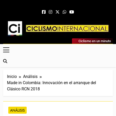
Saltar al contenido
Ciclismo Internacional
Ciclismo en un minuto
Web Dedicada Al Ciclismo Mundial. Entrevistas, Análisis,
Crónicas, Previas Y Más. La Web Ciclista De Referencia.
Inicio
Análisis
Made in Colombia: Innovación en el arranque del
Clásico RCN 2018
ANÁLISIS