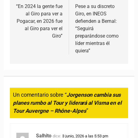
“En 2024 la gente fue
Pese a su discreto
al Giro para ver a
Giro, en INEOS
Pogacar, en 2026 fue
defienden a Bernal:
al Giro para ver el
“Seguirá
Giro”
preparándose como
líder mientras él
quiera”
Un comentario sobre “
Jorgenson cambia sus
planes rumbo al Tour y liderará al Visma en el
Tour Auvergne – Rhône-Alpes
”
Salhito
dice:
3 junio, 2026 a las 5:53 pm