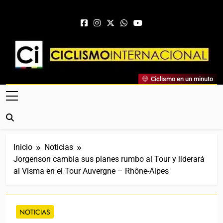
Saltar al contenido
Ciclismo Internacional
Ciclismo en un minuto
Web Dedicada Al Ciclismo Mundial. Entrevistas, Análisis,
Crónicas, Previas Y Más. La Web Ciclista De Referencia.
Inicio
Noticias
Jorgenson cambia sus planes rumbo al Tour y liderará
al Visma en el Tour Auvergne – Rhône-Alpes
NOTICIAS