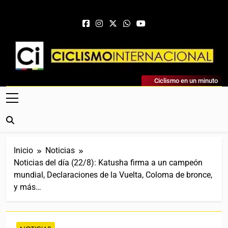
Saltar al contenido
Ciclismo Internacional
Ciclismo en un minuto
Web Dedicada Al Ciclismo Mundial. Entrevistas, Análisis,
Crónicas, Previas Y Más. La Web Ciclista De Referencia.
Inicio
Noticias
Noticias del día (22/8): Katusha firma a un campeón
mundial, Declaraciones de la Vuelta, Coloma de bronce,
y más…