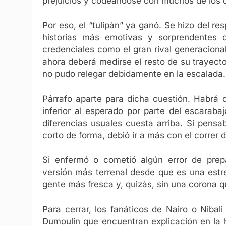
prejuicios y codeándose con muchos de los cic
Por eso, el “tulipán” ya ganó. Se hizo del re
historias más emotivas y sorprendentes 
credenciales como el gran rival generaciona
ahora deberá medirse el resto de su trayecto
no pudo relegar debidamente en la escalada.
Párrafo aparte para dicha cuestión. Habrá 
inferior al esperado por parte del escaraba
diferencias usuales cuesta arriba. Si pensa
corto de forma, debió ir a más con el correr 
Si enfermó o cometió algún error de prep
versión más terrenal desde que es una estre
gente más fresca y, quizás, sin una corona que
Para cerrar, los fanáticos de Nairo o Nibal
Dumoulin que encuentran explicación en la 