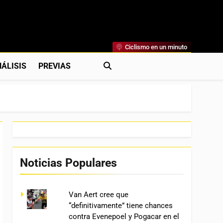
Ciclismo en un minuto
al
rónicas, Previas Y Más. La Web Ciclista De Referencia.
ÁLISIS
PREVIAS
Noticias Populares
Van Aert cree que
“definitivamente” tiene chances
contra Evenepoel y Pogacar en el