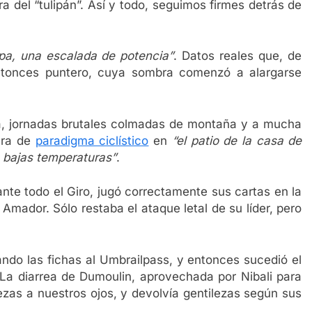
ra del “tulipán”. Así y todo, seguimos firmes detrás de
pa, una escalada de potencia”
. Datos reales que, de
ntonces puntero, cuya sombra comenzó a alargarse
a, jornadas brutales colmadas de montaña y a mucha
ara de
paradigma ciclístico
en
“el patio de la casa de
 bajas temperaturas”
.
ante todo el Giro, jugó correctamente sus cartas en la
mador. Sólo restaba el ataque letal de su líder, pero
tando las fichas al Umbrailpass, y entonces sucedió el
 La diarrea de Dumoulin, aprovechada por Nibali para
ezas a nuestros ojos, y devolvía gentilezas según sus