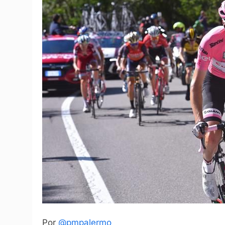
Por
@pmpalermo