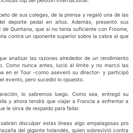
listas top del pelotón internacional.
speto de sus colegas, de la prensa y regaló una de las
del deporte pedal en años. Además, presentó sus
l de Quintana, que si no tenía suficiente con Froome,
ria contra un oponente superior sobre la cabra al que
que analizar las razones alrededor de un rendimiento
jo. Como nunca antes, lució al límite y no marcó las
ba en el Tour -como aseveró su director- y participó
del evento, pero sucedió lo opuesto.
aración, lo sabremos luego. Como sea, entregó su
lla y ahora tendrá que viajar a Francia a enfrentar a
 le sirva de respaldo para fallar.
i sabrán disculpar estas líneas algo empalagosas pro
hazaña del gigante holandés, quien sobrevivió contra