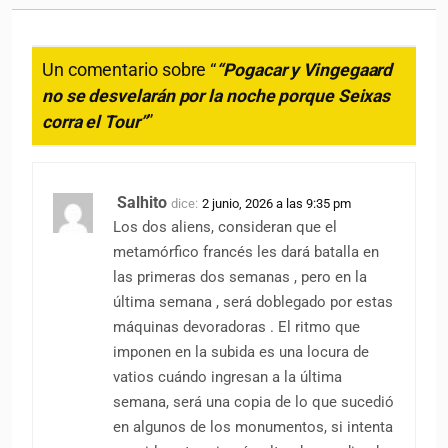
Un comentario sobre “
“Pogacar y Vingegaard
no se desvelarán por la noche porque Seixas
corra el Tour”
”
Salhito
dice:
2 junio, 2026 a las 9:35 pm
Los dos aliens, consideran que el
metamórfico francés les dará batalla en
las primeras dos semanas , pero en la
última semana , será doblegado por estas
máquinas devoradoras . El ritmo que
imponen en la subida es una locura de
vatios cuándo ingresan a la última
semana, será una copia de lo que sucedió
en algunos de los monumentos, si intenta