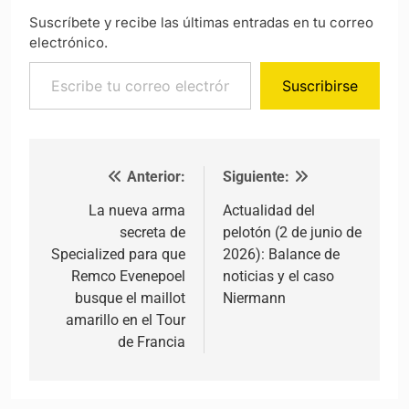
Suscríbete y recibe las últimas entradas en tu correo
electrónico.
Escribe tu correo electrónico…
Suscribirse
Anterior:
Siguiente:
Navegación de entradas
La nueva arma
Actualidad del
secreta de
pelotón (2 de junio de
Specialized para que
2026): Balance de
Remco Evenepoel
noticias y el caso
busque el maillot
Niermann
amarillo en el Tour
de Francia