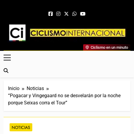
Saltar al contenido
Ciclismo Internacional
Ciclismo en un minuto
Web Dedicada Al Ciclismo Mundial. Entrevistas, Análisis,
Crónicas, Previas Y Más. La Web Ciclista De Referencia.
Inicio
Noticias
“Pogacar y Vingegaard no se desvelarán por la noche
porque Seixas corra el Tour”
NOTICIAS