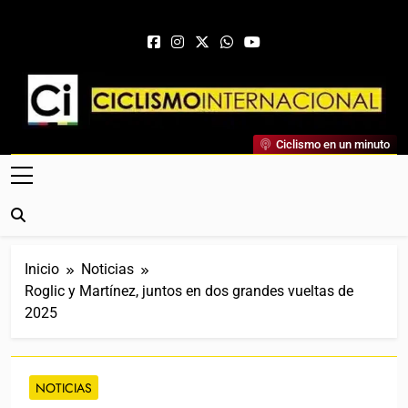
Saltar al contenido
Ciclismo Internacional
Ciclismo en un minuto
Web Dedicada Al Ciclismo Mundial. Entrevistas, Análisis,
Crónicas, Previas Y Más. La Web Ciclista De Referencia.
Inicio
Noticias
Roglic y Martínez, juntos en dos grandes vueltas de
2025
NOTICIAS