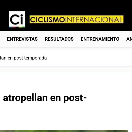
Ciclismo Internacion
Web Dedicada Al Ciclismo Mundial. Entrevistas, Análisis, C
S
ENTREVISTAS
RESULTADOS
ENTRENAMIENTO
AN
llan en post-temporada
 atropellan en post-