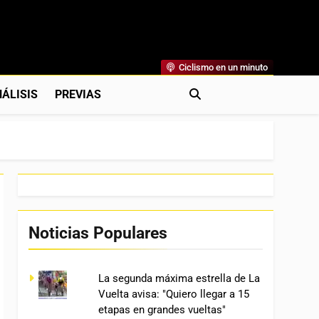
Ciclismo en un minuto
al
rónicas, Previas Y Más. La Web Ciclista De Referencia.
ÁLISIS
PREVIAS
Noticias Populares
La segunda máxima estrella de La
Vuelta avisa: "Quiero llegar a 15
etapas en grandes vueltas"