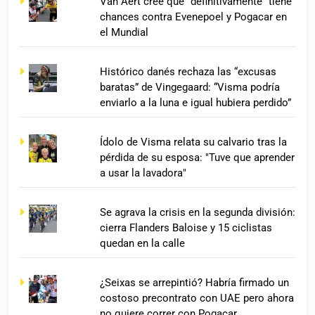
Van Aert cree que “definitivamente” tiene
chances contra Evenepoel y Pogacar en
el Mundial
Histórico danés rechaza las “excusas
baratas” de Vingegaard: “Visma podría
enviarlo a la luna e igual hubiera perdido”
Ídolo de Visma relata su calvario tras la
pérdida de su esposa: "Tuve que aprender
a usar la lavadora"
Se agrava la crisis en la segunda división:
cierra Flanders Baloise y 15 ciclistas
quedan en la calle
¿Seixas se arrepintió? Habría firmado un
costoso precontrato con UAE pero ahora
no quiere correr con Pogacar