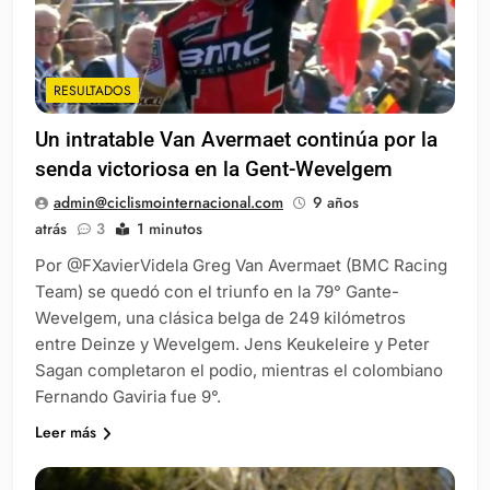
RESULTADOS
Un intratable Van Avermaet continúa por la
senda victoriosa en la Gent-Wevelgem
admin@ciclismointernacional.com
9 años
atrás
3
1 minutos
Por @FXavierVidela Greg Van Avermaet (BMC Racing
Team) se quedó con el triunfo en la 79° Gante-
Wevelgem, una clásica belga de 249 kilómetros
entre Deinze y Wevelgem. Jens Keukeleire y Peter
Sagan completaron el podio, mientras el colombiano
Fernando Gaviria fue 9°.
Leer más