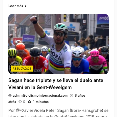
Leer más
RESULTADOS
Sagan hace triplete y se lleva el duelo ante
Viviani en la Gent-Wevelgem
admin@ciclismointernacional.com
8 años
atrás
0
1 minutos
Por @FXavierVidela Peter Sagan (Bora-Hansgrohe) se
hizo con la victoria en la Gent-Wevelgem 2018, sobre