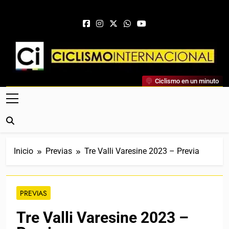
Saltar al contenido
Ciclismo Internacional
Ciclismo en un minuto
Web Dedicada Al Ciclismo Mundial. Entrevistas, Análisis,
Crónicas, Previas Y Más. La Web Ciclista De Referencia.
Inicio
Previas
Tre Valli Varesine 2023 – Previa
PREVIAS
Tre Valli Varesine 2023 –