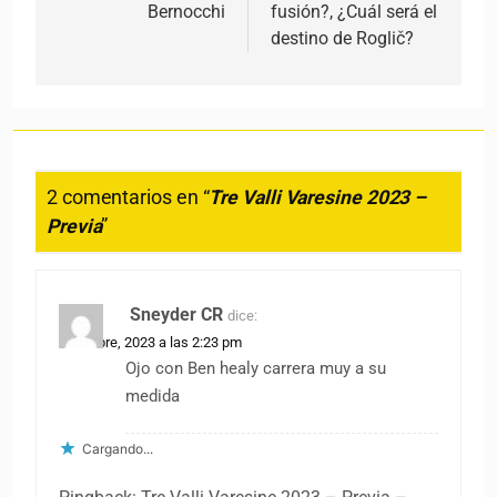
Bernocchi
fusión?, ¿Cuál será el
destino de Roglič?
2 comentarios en “
Tre Valli Varesine 2023 –
Previa
”
Sneyder CR
dice:
2 octubre, 2023 a las 2:23 pm
Ojo con Ben healy carrera muy a su
medida
Cargando...