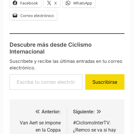
Facebook
X
WhatsApp
Correo electrónico
Descubre más desde Ciclismo
Internacional
Suscríbete y recibe las últimas entradas en tu correo
electrónico.
Escribe tu correo electrónico…
Suscribirse
Anterior:
Siguiente:
Navegación de entradas
Van Aert se impone
#CiclismoInterTV:
en la Coppa
¿Remco se va si hay