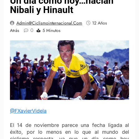
Un día como hoy…nacían
Nibali y Hinault
Admin@ciclismointernacional.com
12 Años
0
Atrás
5 Minutos
@FXavierVidela
El 14 de noviembre parece una fecha ligada al
éxito, por lo menos en lo que al mundo del
ciclismo respecta, ya que un día como hoy