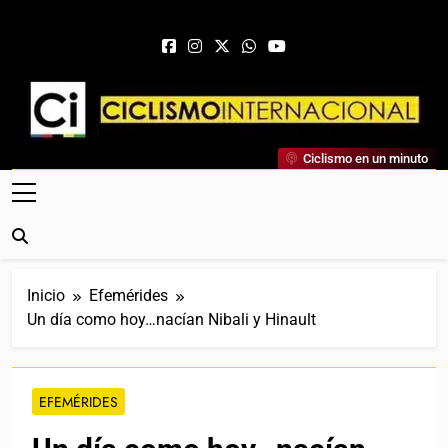
Saltar al contenido
Ciclismo Internacional
Ciclismo en un minuto
Web Dedicada Al Ciclismo Mundial. Entrevistas, Análisis,
Crónicas, Previas Y Más. La Web Ciclista De Referencia.
Inicio
Efemérides
Un día como hoy…nacían Nibali y Hinault
EFEMÉRIDES