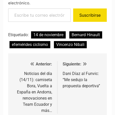
electrónico.
Escribe tu correo electrónico…
Suscribirse
Etiquetado:
14 de noviembre
Bernard Hinault
efemérides ciclismo
Vincenzo Nibali
Anterior:
Siguiente:
Navegación de entradas
Noticias del día
Dani Díaz al Funvic:
(14/11): camiseta
“Me sedujo la
Bora, Vuelta a
propuesta deportiva”
España en Andorra,
renovaciones en
Team Ecuador y
más…