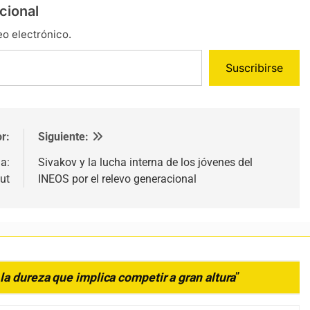
cional
eo electrónico.
Suscribirse
r:
Siguiente:
a:
Sivakov y la lucha interna de los jóvenes del
ut
INEOS por el relevo generacional
la dureza que implica competir a gran altura
”