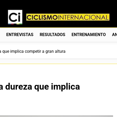
Ciclismo Internacion
Web Dedicada Al Ciclismo Mundial. Entrevistas, Análisis, C
S
ENTREVISTAS
RESULTADOS
ENTRENAMIENTO
AN
 que implica competir a gran altura
a dureza que implica