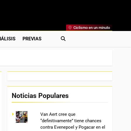
Ciclismo en un minuto
al
rónicas, Previas Y Más. La Web Ciclista De Referencia.
ÁLISIS
PREVIAS
Noticias Populares
Van Aert cree que
“definitivamente” tiene chances
contra Evenepoel y Pogacar en el