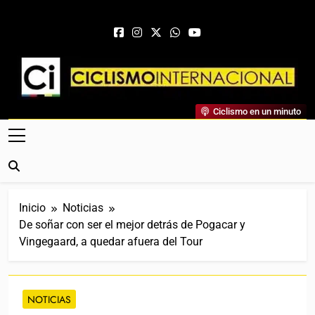
Saltar al contenido
Ciclismo Internacional
Ciclismo en un minuto
Web Dedicada Al Ciclismo Mundial. Entrevistas, Análisis,
Crónicas, Previas Y Más. La Web Ciclista De Referencia.
Inicio
Noticias
De soñar con ser el mejor detrás de Pogacar y
Vingegaard, a quedar afuera del Tour
NOTICIAS