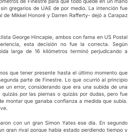
kilómetros de Finestre para que todo quede en un mano
 sin gregarios de UAE de por medio. La intención fue
ial de Mikkel Honoré y Darren Rafferty- dejó a Carapaz
ciclista George Hincapie, ambos con fama en US Postal
riencia, esta decisión no fue la correcta. Según
ida larga de 16 kilómetros terminó perjudicando a
mos que tener presente hasta el último momento que
segunda parte de Finestre. Lo que ocurrió al principio
ue un error, considerando que era una subida de una
, quizás por las piernas o quizás por dudas, pero fue
de montar que ganaba confianza a medida que subía.
ove.
oparon con un gran Simon Yates ese día. En segundo
 un gran rival porque había estado perdiendo tiempo y