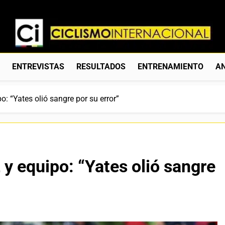
Ciclismo Internacion
Web Dedicada Al Ciclismo Mundial. Entrevistas, Análisis, C
S
ENTREVISTAS
RESULTADOS
ENTRENAMIENTO
AN
o: “Yates olió sangre por su error”
 y equipo: “Yates olió sangre