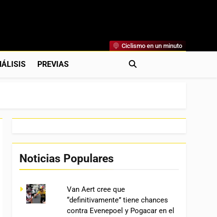
Ciclismo en un minuto
al
rónicas, Previas Y Más. La Web Ciclista De Referencia.
ÁLISIS
PREVIAS
Noticias Populares
Van Aert cree que
“definitivamente” tiene chances
contra Evenepoel y Pogacar en el