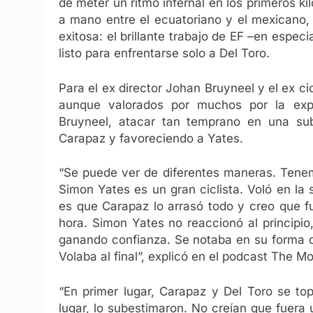
de meter un ritmo infernal en los primeros 
a mano entre el ecuatoriano y el mexicano,
exitosa: el brillante trabajo de EF –en espec
listo para enfrentarse solo a Del Toro.
Para el ex director Johan Bruyneel y el ex 
aunque valorados por muchos por la expe
Bruyneel, atacar tan temprano en una sub
Carapaz y favoreciendo a Yates.
“Se puede ver de diferentes maneras. Tene
Simon Yates es un gran ciclista. Voló en la 
es que Carapaz lo arrasó todo y creo que f
hora. Simon Yates no reaccionó al principio
ganando confianza. Se notaba en su forma 
Volaba al final”, explicó en el podcast The M
“En primer lugar, Carapaz y Del Toro se t
lugar, lo subestimaron. No creían que fuera