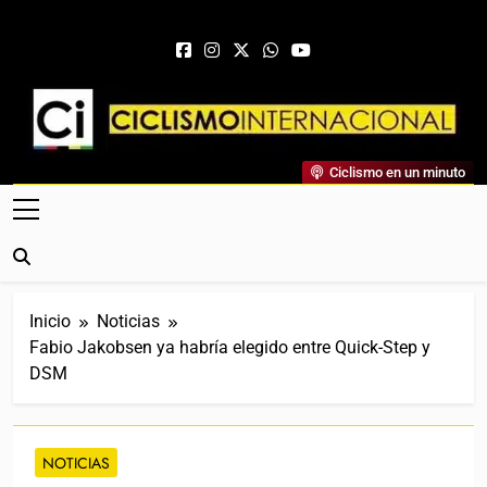
Saltar al contenido
Ciclismo Internacional
Ciclismo en un minuto
Web Dedicada Al Ciclismo Mundial. Entrevistas, Análisis,
Crónicas, Previas Y Más. La Web Ciclista De Referencia.
Inicio
Noticias
Fabio Jakobsen ya habría elegido entre Quick-Step y
DSM
NOTICIAS