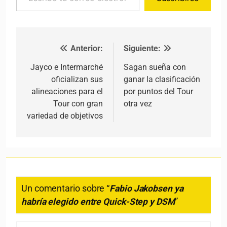
Anterior:
Siguiente:
Navegación de entradas
Jayco e Intermarché
Sagan sueña con
oficializan sus
ganar la clasificación
alineaciones para el
por puntos del Tour
Tour con gran
otra vez
variedad de objetivos
Un comentario sobre “
Fabio Jakobsen ya
habría elegido entre Quick-Step y DSM
”