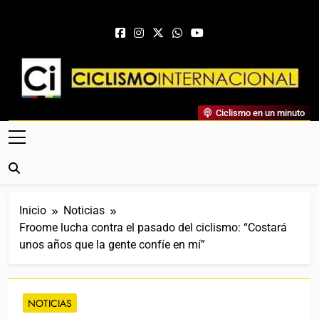
Saltar al contenido
Ciclismo Internacional
Ciclismo en un minuto
Web Dedicada Al Ciclismo Mundial. Entrevistas, Análisis,
Crónicas, Previas Y Más. La Web Ciclista De Referencia.
Inicio
Noticias
Froome lucha contra el pasado del ciclismo: “Costará
unos años que la gente confíe en mí”
NOTICIAS