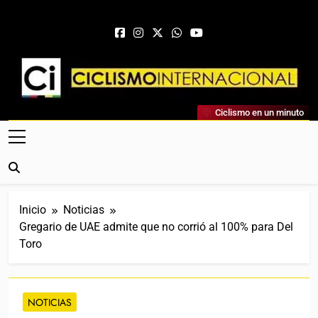
Saltar al contenido
Ciclismo Internacional
Ciclismo en un minuto
Web Dedicada Al Ciclismo Mundial. Entrevistas, Análisis,
Crónicas, Previas Y Más. La Web Ciclista De Referencia.
Inicio
Noticias
Gregario de UAE admite que no corrió al 100% para Del
Toro
NOTICIAS