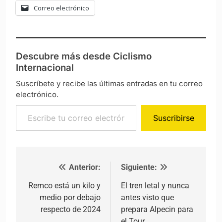
Correo electrónico
Descubre más desde Ciclismo
Internacional
Suscríbete y recibe las últimas entradas en tu correo
electrónico.
Escribe tu correo electrónico…
Suscribirse
Anterior:
Siguiente:
Navegación de entradas
Remco está un kilo y
El tren letal y nunca
medio por debajo
antes visto que
respecto de 2024
prepara Alpecin para
el Tour