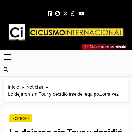
Saltar al contenido
Ciclismo Internacional
Ciclismo en un minuto
Web Dedicada Al Ciclismo Mundial. Entrevistas, Análisis,
Crónicas, Previas Y Más. La Web Ciclista De Referencia.
Inicio
Noticias
Lo dejaron sin Tour y decidió irse del equipo…otra vez
NOTICIAS