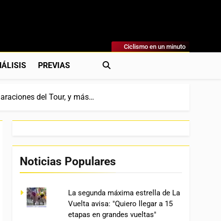
Ciclismo en un minuto
al
rónicas, Previas Y Más. La Web Ciclista De Referencia.
ÁLISIS
PREVIAS
claraciones del Tour, y más…
Noticias Populares
La segunda máxima estrella de La
Vuelta avisa: "Quiero llegar a 15
etapas en grandes vueltas"