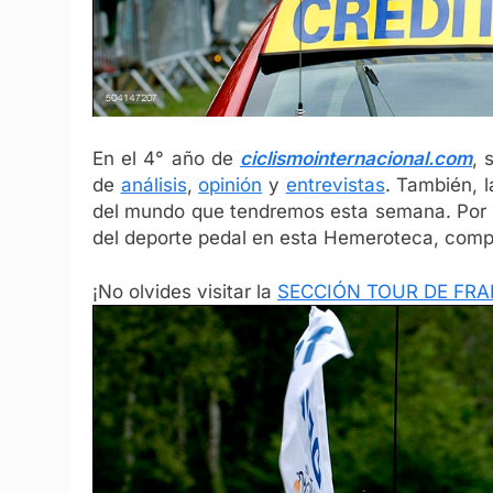
En el 4° año de
ciclismointernacional.com
, 
de
análisis
,
opinión
y
entrevistas
. También, l
del mundo que tendremos esta semana. Por s
del deporte pedal en esta Hemeroteca, compu
¡No olvides visitar la
SECCIÓN TOUR DE FR