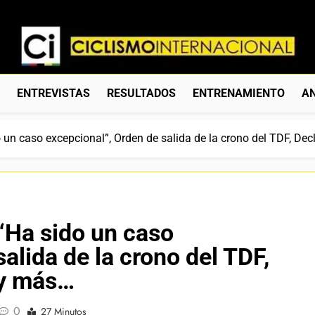
Ciclismo Internacion
Web Dedicada Al Ciclismo Mundial. Entrevistas, Análisis, C
S
ENTREVISTAS
RESULTADOS
ENTRENAMIENTO
AN
o un caso excepcional”, Orden de salida de la crono del TDF, De
 “Ha sido un caso
alida de la crono del TDF,
 y más…
0
27 Minutos