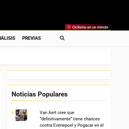
Ciclismo en un minuto
al
rónicas, Previas Y Más. La Web Ciclista De Referencia.
ÁLISIS
PREVIAS
Noticias Populares
Van Aert cree que
“definitivamente” tiene chances
contra Evenepoel y Pogacar en el