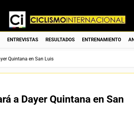
Ciclismo Internacion
Web Dedicada Al Ciclismo Mundial. Entrevistas, Análisis, C
S
ENTREVISTAS
RESULTADOS
ENTRENAMIENTO
AN
yer Quintana en San Luis
ará a Dayer Quintana en San