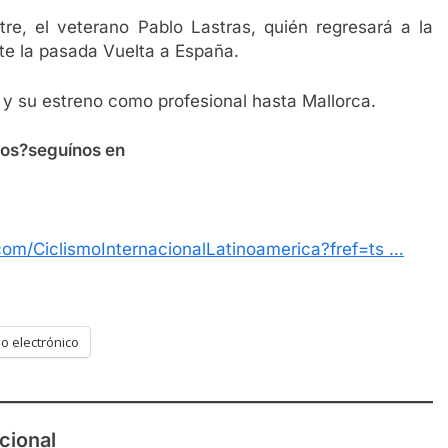
tre, el veterano Pablo Lastras, quién regresará a la
te la pasada Vuelta a España.
4 y su estreno como profesional hasta Mallorca.
mos?seguínos en
om/CiclismoInternacionalLatinoamerica?fref=ts …
o electrónico
cional