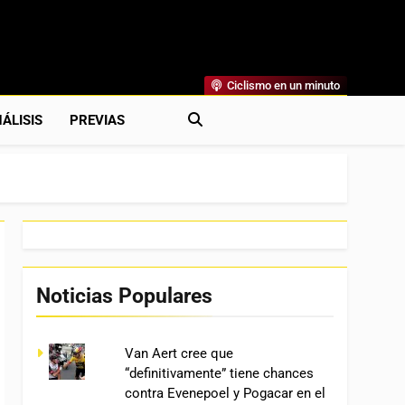
Ciclismo en un minuto
al
rónicas, Previas Y Más. La Web Ciclista De Referencia.
ÁLISIS
PREVIAS
Noticias Populares
Van Aert cree que
“definitivamente” tiene chances
contra Evenepoel y Pogacar en el