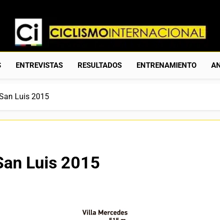
Ciclismo Internacion
Web Dedicada Al Ciclismo Mundial. Entrevistas, Análisis, C
S
ENTREVISTAS
RESULTADOS
ENTRENAMIENTO
AN
 San Luis 2015
San Luis 2015