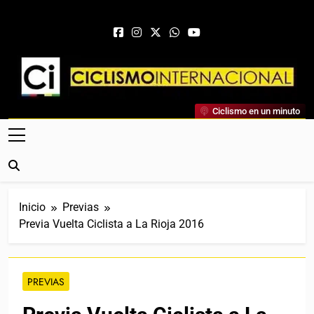
Saltar al contenido
Ciclismo Internacional
Ciclismo en un minuto
Web Dedicada Al Ciclismo Mundial. Entrevistas, Análisis,
Crónicas, Previas Y Más. La Web Ciclista De Referencia.
Inicio
Previas
Previa Vuelta Ciclista a La Rioja 2016
PREVIAS