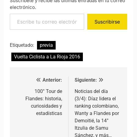
Suscríbete y recibe las últimas entradas en tu correo
electrónico.
Escribe tu correo electrónico…
Suscribirse
Etiquetado:
previa
Vuelta Ciclista a La Rioja 2016
Anterior:
Siguiente:
Navegación de entradas
100° Tour de
Noticias del día
Flandes: historia,
(3/4): Díaz lidera el
curiosidades y
ranking colombiano,
estadísticas
Wanty a Flandes por
Demoitié, la 14°
Itzulia de Samu
Sánchez, y más…