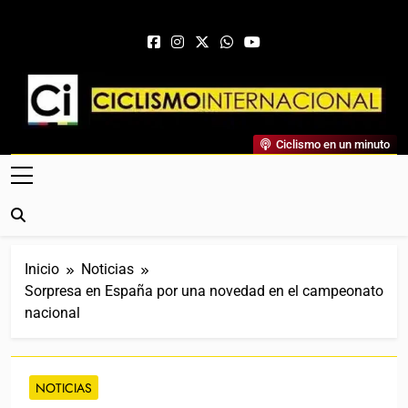
Saltar al contenido
Ciclismo Internacional
Ciclismo en un minuto
Web Dedicada Al Ciclismo Mundial. Entrevistas, Análisis,
Crónicas, Previas Y Más. La Web Ciclista De Referencia.
Inicio
Noticias
Sorpresa en España por una novedad en el campeonato
nacional
NOTICIAS