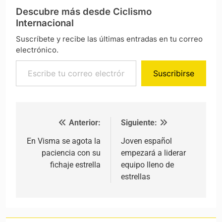
Descubre más desde Ciclismo
Internacional
Suscríbete y recibe las últimas entradas en tu correo
electrónico.
Escribe tu correo electrónico…
Suscribirse
Anterior:
Siguiente:
Navegación de entradas
En Visma se agota la
Joven español
paciencia con su
empezará a liderar
fichaje estrella
equipo lleno de
estrellas