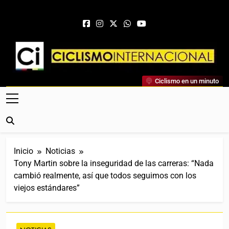
Saltar al contenido
Ciclismo Internacional
Ciclismo en un minuto
Web Dedicada Al Ciclismo Mundial. Entrevistas, Análisis,
Crónicas, Previas Y Más. La Web Ciclista De Referencia.
Inicio
Noticias
Tony Martin sobre la inseguridad de las carreras: “Nada
cambió realmente, así que todos seguimos con los
viejos estándares”