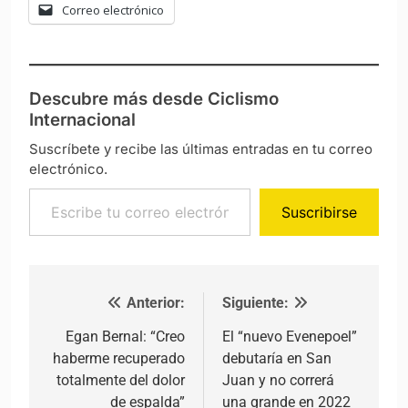
Correo electrónico
Descubre más desde Ciclismo
Internacional
Suscríbete y recibe las últimas entradas en tu correo
electrónico.
Escribe tu correo electrónico…
Suscribirse
Anterior:
Siguiente:
Navegación de entradas
Egan Bernal: “Creo
El “nuevo Evenepoel”
haberme recuperado
debutaría en San
totalmente del dolor
Juan y no correrá
de espalda”
una grande en 2022