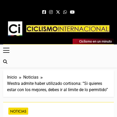
Saltar al contenido
Ciclismo Internacional
Ciclismo en un minuto
Web Dedicada Al Ciclismo Mundial. Entrevistas, Análisis,
Crónicas, Previas Y Más. La Web Ciclista De Referencia.
Inicio
Noticias
Westra admite haber utilizado cortisona: “Si quieres
estar con los mejores, debes ir al límite de lo permitido”
NOTICIAS