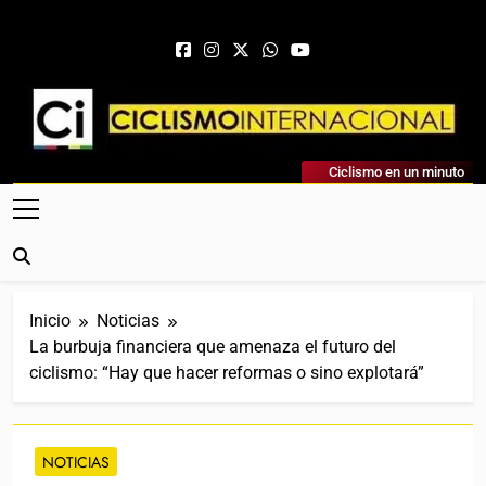
Saltar al contenido
Ciclismo Internacional
Ciclismo en un minuto
Web Dedicada Al Ciclismo Mundial. Entrevistas, Análisis,
Crónicas, Previas Y Más. La Web Ciclista De Referencia.
Inicio
Noticias
La burbuja financiera que amenaza el futuro del
ciclismo: “Hay que hacer reformas o sino explotará”
NOTICIAS