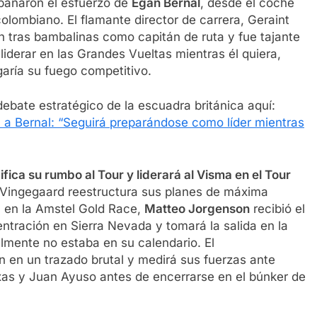
pañaron el esfuerzo de
Egan Bernal
, desde el coche
olombiano. El flamante director de carrera, Geraint
n tras bambalinas como capitán de ruta y fue tajante
liderar en las Grandes Vueltas mientras él quiera,
aría su fuego competitivo.
ebate estratégico de la escuadra británica aquí:
 a Bernal: “Seguirá preparándose como líder mientras
a su rumbo al Tour y liderará al Visma en el Tour
 Vingegaard reestructura sus planes de máxima
da en la Amstel Gold Race,
Matteo Jorgenson
recibió el
ntración en Sierra Nevada y tomará la salida en la
almente no estaba en su calendario. El
 en un trazado brutal y medirá sus fuerzas ante
eixas y Juan Ayuso antes de encerrarse en el búnker de