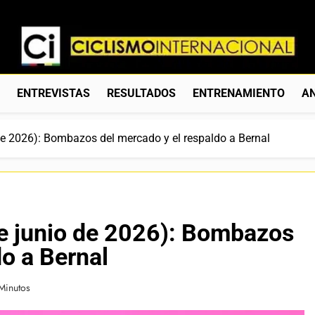
Ciclismo Internacion
Web Dedicada Al Ciclismo Mundial. Entrevistas, Análisis, C
S
ENTREVISTAS
RESULTADOS
ENTRENAMIENTO
AN
 de 2026): Bombazos del mercado y el respaldo a Bernal
de junio de 2026): Bombazos
do a Bernal
Minutos