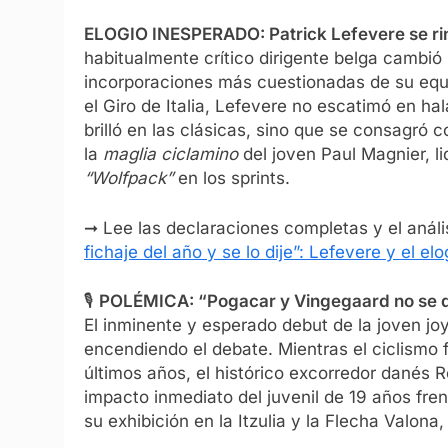
ELOGIO INESPERADO: Patrick Lefevere se rind
habitualmente crítico dirigente belga cambió
incorporaciones más cuestionadas de su equ
el Giro de Italia, Lefevere no escatimó en h
brilló en las clásicas, sino que se consagró c
la
maglia ciclamino
del joven Paul Magnier, li
“Wolfpack”
en los sprints.
➞ Lee las declaraciones completas y el análi
fichaje del año y se lo dije”: Lefevere y el elo
🎙️
POLÉMICA: “Pogacar y Vingegaard no se de
El inminente y esperado debut de la joven jo
encendiendo el debate. Mientras el ciclismo f
últimos años, el histórico excorredor danés R
impacto inmediato del juvenil de 19 años fren
su exhibición en la Itzulia y la Flecha Valona