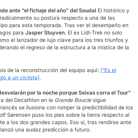
e ante “el fichaje del año” del Soudal
El histórico y
 radicalmente su postura respecto a una de las
ipo para esta temporada. Tras ver el desempeño en
alagos para
Jasper Stuyven
. El ex Lidl-Trek no solo
omo el lanzador de lujo clave para los tres triunfos y
derando el regreso de la estructura a la mística de la
sis de la reconstrucción del equipo aquí:
[“Es el
gio a un ciclista]
.
svelarán por la noche porque Seixas corra el Tour”
ya del Decathlon en la
Grande Boucle
sigue
rancés se ilusiona con romper la predictibilidad de los
olf Sørensen puso los pies sobre la tierra respecto al
te a los dos grandes capos. Eso sí, tras rendirse ante
, lanzó una audaz predicción a futuro.