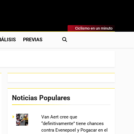
Ciclismo en un minuto
al
rónicas, Previas Y Más. La Web Ciclista De Referencia.
ÁLISIS
PREVIAS
Noticias Populares
Van Aert cree que
“definitivamente” tiene chances
contra Evenepoel y Pogacar en el