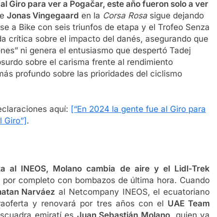
 Giro para ver a Pogačar, este año fueron solo a ver
de
Jonas Vingegaard
en la
Corsa Rosa
sigue dejando
se a Bike con seis triunfos de etapa y el Trofeo Senza
ida crítica sobre el impacto del danés, asegurando que
zones” ni genera el entusiasmo que despertó Tadej
urdo sobre el carisma frente al rendimiento
s profundo sobre las prioridades del ciclismo
eclaraciones aquí:
[“En 2024 la gente fue al Giro para
 Giro”]
.
al INEOS, Molano cambia de aire y el Lidl-Trek
e por completo con bombazos de última hora. Cuando
natan Narváez
al Netcompany INEOS, el ecuatoriano
raoferta y renovará por tres años con el
UAE Team
escuadra emiratí es
Juan Sebastián Molano
, quien ya