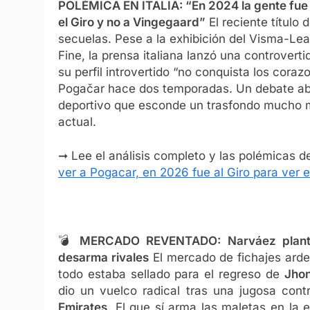
POLÉMICA EN ITALIA: “En 2024 la gente fue al
el Giro y no a Vingegaard”
El reciente título 
secuelas. Pese a la exhibición del Visma-Lea
Fine, la prensa italiana lanzó una controvert
su perfil introvertido “no conquista los cora
Pogačar hace dos temporadas. Un debate abs
deportivo que esconde un trasfondo mucho má
actual.
➞ Lee el análisis completo y las polémicas d
ver a Pogacar, en 2026 fue al Giro para ver el
💣
MERCADO REVENTADO: Narváez planta 
desarma rivales
El mercado de fichajes ard
todo estaba sellado para el regreso de
Jho
dio un vuelco radical tras una jugosa cont
Emirates
. El que sí arma las maletas en la 