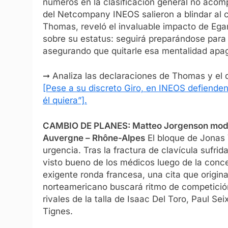
números en la clasificación general no acom
del Netcompany INEOS salieron a blindar al c
Thomas, reveló el invaluable impacto de Ega
sobre su estatus: seguirá preparándose para 
asegurando que quitarle esa mentalidad apag
➞ Analiza las declaraciones de Thomas y el d
[Pese a su discreto Giro, en INEOS defienden
él quiera”].
CAMBIO DE PLANES: Matteo Jorgenson modific
Auvergne – Rhône-Alpes
El bloque de Jonas
urgencia. Tras la fractura de clavícula sufri
visto bueno de los médicos luego de la conce
exigente ronda francesa, una cita que origin
norteamericano buscará ritmo de competición
rivales de la talla de Isaac Del Toro, Paul S
Tignes.